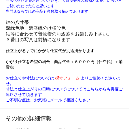
当店へぜひ足をお運びいただき、大野屋好みの着物と帯を、いろいろ
ご覧いただけたらと思います
専門店ならではの商品も多数取り揃えております
紬の八寸帯
深緑色地 濃淡織分け横段色
紬等に合わせて普段着のお洒落をお楽しみ下さい。
３番目の写真は前柄になります
仕立上がるまでにかがり仕立代が別途掛かります
かがり仕立を希望の場合 商品代金＋６０００円（仕立代）＋消
費税
お仕立てや寸法については
採寸フォーム
よりご連絡くださいま
せ。
寸法と仕立上がりの日時についてについてはこちらからも再度ご
連絡させて頂きます
ご不明な点は、お気軽にメールで相談ください
その他の詳細情報