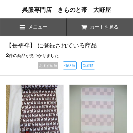
呉服専門店 きものと帯 大野屋
メニュー
カートを見る
【長襦袢】 に登録されている商品
2
件の商品が見つかりました
おすすめ順
価格順
新着順