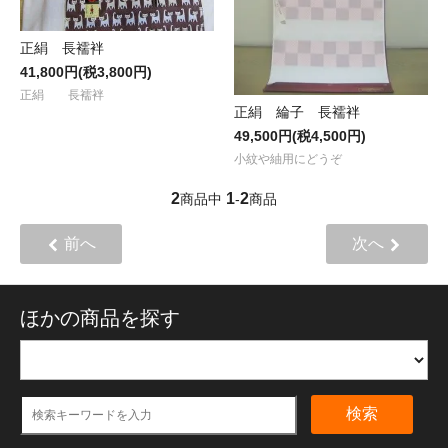
正絹 長襦袢
41,800円(税3,800円)
正絹 長襦袢
正絹 綸子 長襦袢
49,500円(税4,500円)
小紋や紬用にどうぞ
2
1
2
商品中
-
商品
前へ
次へ
ほかの商品を探す
検索