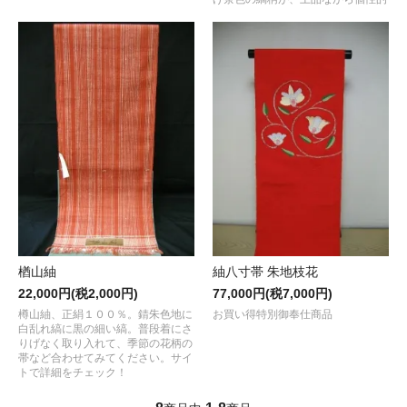
楢山紬
紬八寸帯 朱地枝花
22,000円(税2,000円)
77,000円(税7,000円)
樽山紬、正絹１００％。錆朱色地に
お買い得特別御奉仕商品
白乱れ縞に黒の細い縞。普段着にさ
りげなく取り入れて、季節の花柄の
帯など合わせてみてください。サイ
トで詳細をチェック！