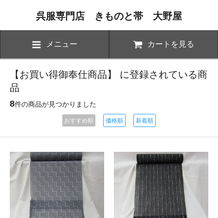
呉服専門店 きものと帯 大野屋
メニュー
カートを見る
【お買い得御奉仕商品】 に登録されている商
品
8
件の商品が見つかりました
おすすめ順
価格順
新着順