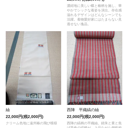
濃紺地に美しい蝶と椿柄を施し、華
やかでシックな着姿を演出。存在感
溢れるデザインはどんなシーンでも
活躍。着物愛好家にはたまらない見
逃せない逸品。
紬
西陣 平織縞の紬
22,000円(税2,000円)
22,000円(税2,000円)
クリーム色地に遠州椿の飛び模様
西陣の縞柄の平織紬。錆朱と黄と焦
げ茶色の縞柄が、上品ながら個性的